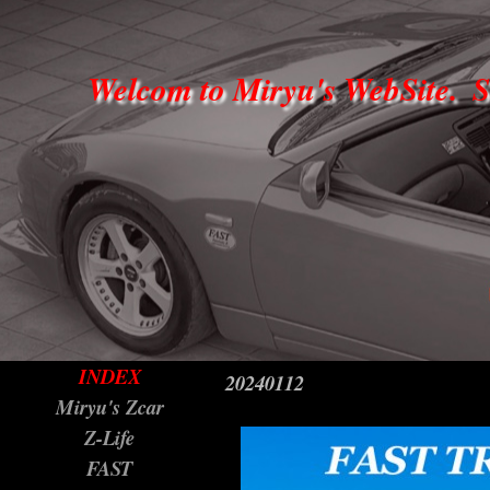
Welcom to Miryu's WebSite.  
INDEX
20240112
Miryu's Zcar
Z-Life
FAST